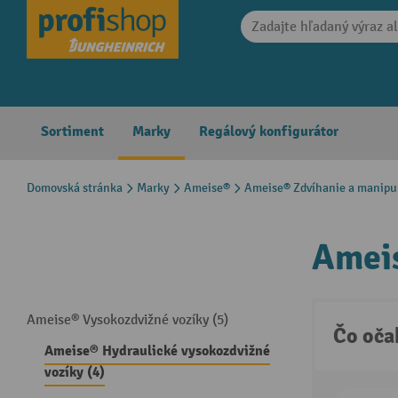
search
Skip to main navigation
Sortiment
Marky
Regálový konfigurátor
Domovská stránka
Marky
Ameise®
Ameise® Zdvíhanie a manipu
Ameis
Ameise® Vysokozdvižné vozíky (5)
Čo oča
Ameise® Hydraulické vysokozdvižné
vozíky (4)