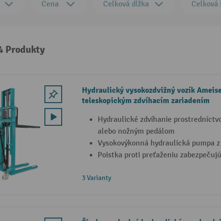
Cena
Celková dĺžka
Celková 
 4 Produkty
Hydraulický vysokozdvižný vozík Ameis
teleskopickým zdvíhacím zariadením
Hydraulické zdvíhanie prostredníctv
alebo nožným pedálom
Vysokovýkonná hydraulická pumpa z 
Poistka proti preťaženiu zabezpečujú
3 Varianty