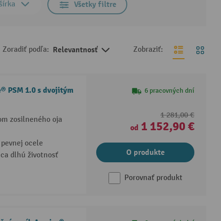
šírka
Všetky filtre
Zoradiť podľa:
Relevantnosť
Zobraziť:
e® PSM 1.0 s dvojitým
6 pracovných dní
1 281,00 €
om zosilneného oja
1 152,90 €
od
pevnej ocele
O produkte
ca dlhú životnosť
Porovnať produkt