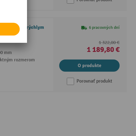
e® PSM 1.0 s rýchlym
6 pracovných dní
1 322,00 €
1 189,80 €
600 mm
aktným rozmerom
O produkte
Porovnať produkt