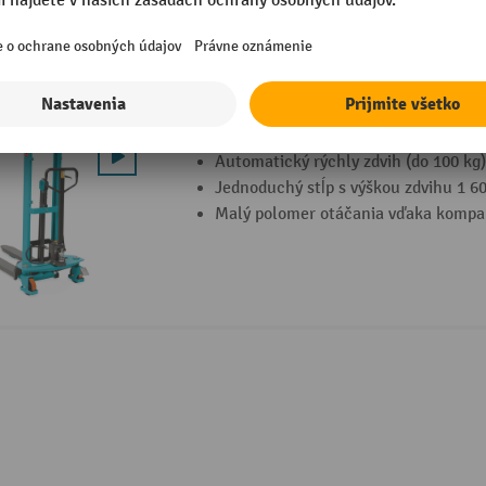
Hydraulický vysokozdvižný vozík Ameis
zdvihom a jednoduchým stožiarom.
Automatický rýchly zdvih (do 100 kg)
Jednoduchý stĺp s výškou zdvihu 1 
Malý polomer otáčania vďaka komp