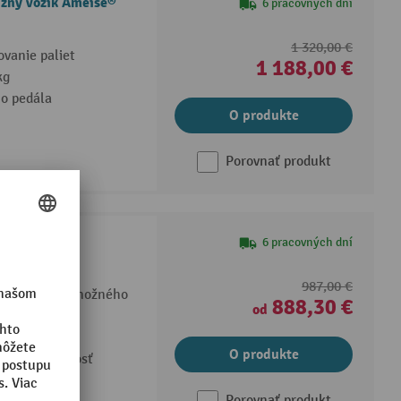
ižný vozík Ameise®
6 pracovných dní
1 320,00 €
ovanie paliet
1 188,00 €
kg
o pedála
O produkte
Porovnať produkt
e® PSM 1.0 s
6 pracovných dní
987,00 €
om oja alebo nožného
888,30 €
od
pevnej ocele
O produkte
i dlhú životnosť
Porovnať produkt