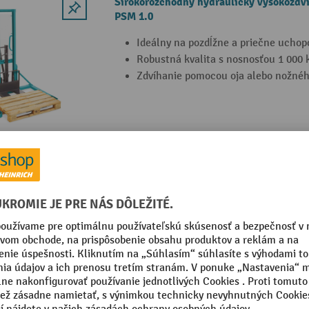
Širokorozchodný hydraulický vysokozdv
PSM 1.0
Ideálny na pozdĺžne a priečne uchop
Robustná kvalita s nosnosťou 1 000 
Zdvíhanie pomocou oja alebo nožnéh
Hydraulický vysokozdvižný vozík Ameis
jednoduchým stĺpikom
Hydraulické zdvíhanie prostredníctv
pedála
Vysokovýkonná hydraulická pumpa z 
Ventil proti preťaženiu zabezpečujúc
3 Varianty