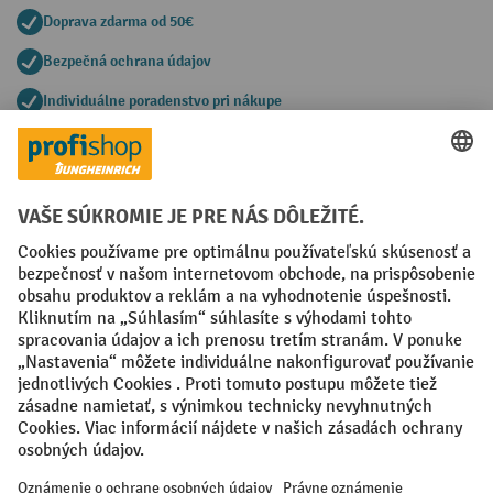
Doprava zdarma od 50€
Bezpečná ochrana údajov
Individuálne poradenstvo pri nákupe
Spôsoby platby
Creditcard (Master)
Creditcard (Visa)
PayPal
Faktúra
Predplatba
Sociálne siete
Facebook
YouTube
LinkedIn