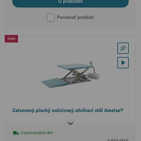
O produkte
Porovnať produkt
Sale
Zatvorený plochý nožnicový zdvíhací stôl Ameise®
6 pracovných dní
1 815,00 €