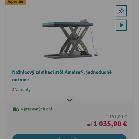
Topseller
Nožnicový zdvíhací stôl Ameise®, jednoduché
nožnice
3 Varianty
6 pracovných dní
1 151,00 €
1 035,90 €
od