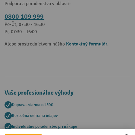
Podpora a poradenstvo v oblasti:
0800 109 999
Po-Čt, 07:30 - 16:30
Pi, 07:30 - 16:00
Kontaktný formulár
Alebo prostredníctvom nášho
.
Vaše profesionálne výhody
Doprava zdarma od 50€
Bezpečná ochrana údajov
Individuálne poradenstvo pri nákupe