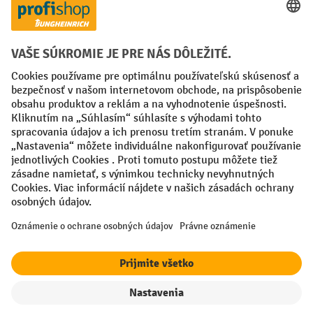
Spôsoby platby
Creditcard (Master)
Creditcard (Visa)
PayPal
Faktúra
Predplatba
Sociálne siete
Facebook
YouTube
LinkedIn
Nastavenia ochrany osobných údajov
All prices excl. VAT plus
shipping costs
and possible delivery charges,
if not stated otherwise.
filter
Triedenie
¹ Zľava platí do vypredania zásob. Zľava sa nevzťahuje na špeciálne