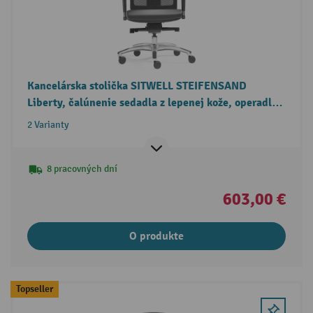
Kancelárska stolička SITWELL STEIFENSAND
Liberty, čalúnenie sedadla z lepenej kože, operadlo
zo sieťoviny
2 Varianty
8 pracovných dní
603,00 €
O produkte
Topseller