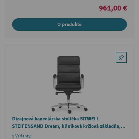
961,00 €
O produkte
Dizajnová kancelárska stolička SITWELL
STEIFENSAND Dream, hliníková krížová základňa,
udržateľná lepená koža
2 Varianty