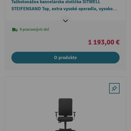
Ťažkotonážna kancelárska stolička SITWELL
STEIFENSAND Top, extra vysoké operadlo, vysoko
lesklá hliníková krížová základňa, kožené sedadlo
9 pracovných dní
1 193,00 €
O produkte