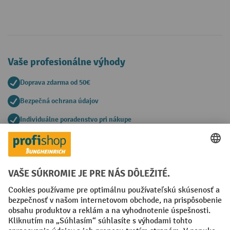
Vaše profesionálne výhody
Doprava zdarma od 50€
Bezpečná ochrana údajov
Individuálne poradenstvo pri nákupe
Spôsoby platby
Creditcard (Master)
Creditcard (Visa)
PayPal
Faktúra
Predplatba