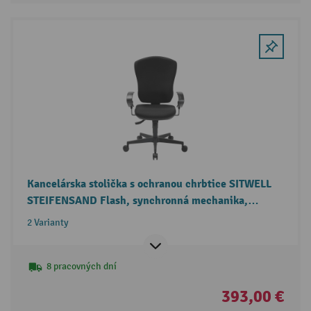
Kancelárska stolička s ochranou chrbtice SITWELL
STEIFENSAND Flash, synchronná mechanika,
polypropylén, čierna, nosnosť 110 kg
2 Varianty
8 pracovných dní
393,00 €