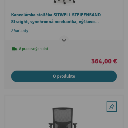
Kancelárska stolička SITWELL STEIFENSAND
Straight, synchronná mechanika, výškovo
nastaviteľná lakťová opierka
2 Varianty
8 pracovných dní
364,00 €
O produkte