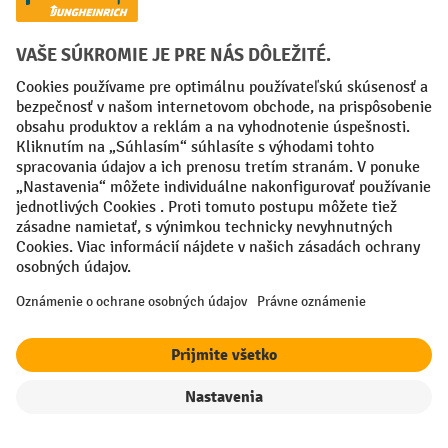
Spôsoby platby
Creditcard (Master)
Creditcard (Visa)
PayPal
Faktúra
Predplatba
Sociálne siete
Facebook
YouTube
LinkedIn
Nastavenia ochrany osobných údajov
All prices excl. VAT plus
shipping costs
and possible delivery charges,
if not stated otherwise.
filter
Triedenie
¹ Zľava platí do vypredania zásob. Zľava sa nevzťahuje na špeciálne
ceny. Kombinácia s inými percentuálnymi zľavami alebo poukazmi nie