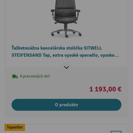
Ťažkotonážna kancelárska stolička SITWELL
STEIFENSAND Top, extra vysoké operadlo, vysoko
lesklá hliníková krížová základňa, kožené sedadlo
9 pracovných dní
1 193,00 €
O produkte
Topseller