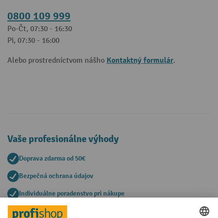
0800 109 999
Po-Čt, 07:30 - 16:30
Pi, 07:30 - 16:00
Kontaktný formulár
Alebo prostredníctvom nášho
.
Vaše profesionálne výhody
Doprava zdarma od 50€
Bezpečná ochrana údajov
Individuálne poradenstvo pri nákupe