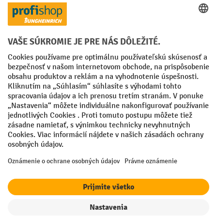
Spôsoby platby
Creditcard (Master)
Creditcard (Visa)
PayPal
Faktúra
Predplatba
Sociálne siete
Facebook
YouTube
LinkedIn
Nastavenia ochrany osobných údajov
All prices excl. VAT plus
shipping costs
and possible delivery charges,
if not stated otherwise.
filter
Triedenie
¹ Zľava platí do vypredania zásob. Zľava sa nevzťahuje na špeciálne