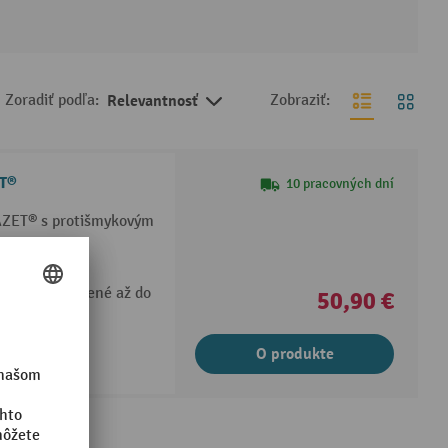
Zoradiť podľa:
Relevantnosť
Zobraziť:
ET®
10 pracovných dní
AZET® s protišmykovým
možné
zpečne zatvorené až do
50,90 €
O produkte