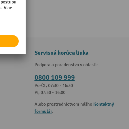
Servisná horúca linka
Podpora a poradenstvo v oblasti:
0800 109 999
Po-Čt, 07:30 - 16:30
Pi, 07:30 - 16:00
Kontaktný
Alebo prostredníctvom nášho
formulár
.