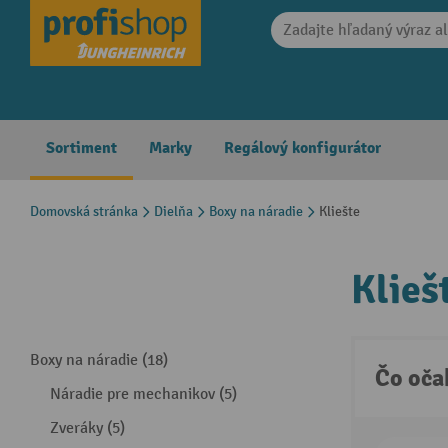
search
Skip to main navigation
Sortiment
Marky
Regálový konfigurátor
Domovská stránka
Dielňa
Boxy na náradie
Kliešte
Klieš
Boxy na náradie (18)
Čo oča
Náradie pre mechanikov (5)
Zveráky (5)