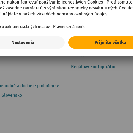
e
Servis
Regálový konfigurátor
bchodné a dodacie podmienky
 Slovensko