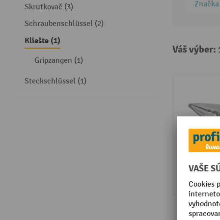
Značka
Skrutkovač (3)
Schraubenschlüssel (2)
Kliešte (1)
Váš výber:
Gripzangen (1)
Steckschlüssel (1)