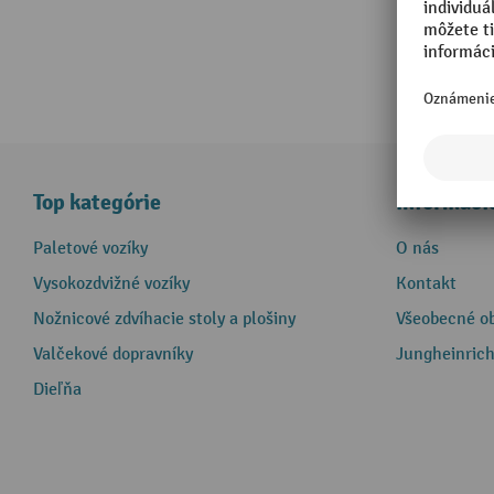
Top kategórie
Informáci
Paletové vozíky
O nás
Vysokozdvižné vozíky
Kontakt
Nožnicové zdvíhacie stoly a plošiny
Všeobecné o
Valčekové dopravníky
Jungheinrich
Dieľňa