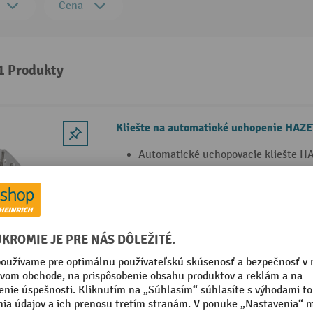
Cena
 1 Produkty
Kliešte na automatické uchopenie HAZ
Automatické uchopovacie kliešte H
povrchom
Variabilné nastavenie upínacej sily 
Blokovací systém udržuje kliešte be
odomknutia
3 Varianty