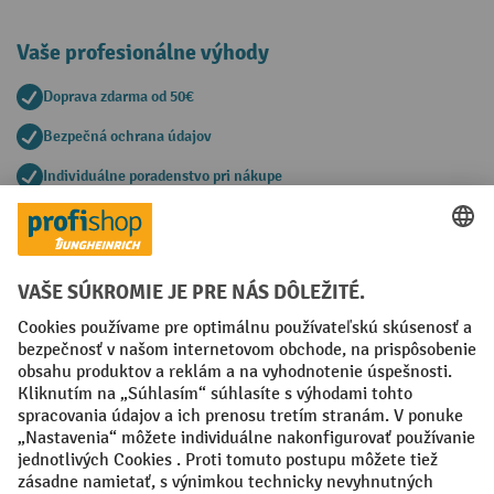
Vaše profesionálne výhody
Doprava zdarma od 50€
Bezpečná ochrana údajov
Individuálne poradenstvo pri nákupe
Spôsoby platby
Creditcard (Master)
Creditcard (Visa)
PayPal
Faktúra
Predplatba
Sociálne siete
Facebook
YouTube
LinkedIn