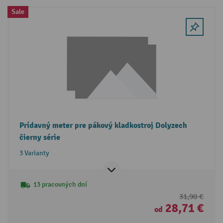
Sale
Prídavný meter pre pákový kladkostroj Dolyzech
čierny série
3 Varianty
13 pracovných dní
31,90 €
28,71 €
od