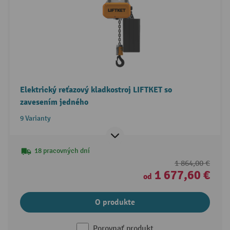
Elektrický reťazový kladkostroj LIFTKET so
zavesením jedného
9 Varianty
18 pracovných dní
1 864,00 €
1 677,60 €
od
O produkte
Porovnať produkt