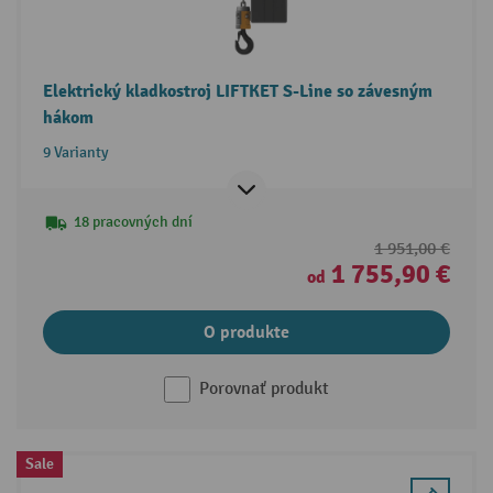
Elektrický kladkostroj LIFTKET S-Line so závesným
hákom
9 Varianty
18 pracovných dní
1 951,00 €
1 755,90 €
od
O produkte
Porovnať produkt
Sale