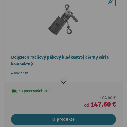
Dolyzech račňový pákový kladkostroj čierny séria
kompaktný
4 Varianty
13 pracovných dní
164,00 €
147,60 €
od
O produkte