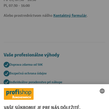
Pi, 07:30 - 16:00
Kontaktný formulár
Alebo prostredníctvom nášho
.
Vaše profesionálne výhody
Doprava zdarma od 50€
Bezpečná ochrana údajov
Individuálne poradenstvo pri nákupe
Spôsoby platby