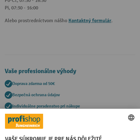
Po-Čt, 07:30 - 16:30
Pi, 07:30 - 16:00
Kontaktný formulár
Alebo prostredníctvom nášho
.
Vaše profesionálne výhody
Doprava zdarma od 50€
Bezpečná ochrana údajov
Individuálne poradenstvo pri nákupe
Spôsoby platby