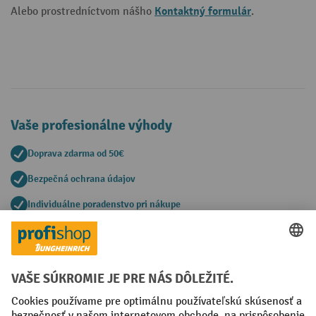
Kontaktný formulár
Alebo prostredníctvom nášho
.
Vaše profesionálne výhody
Doprava zdarma od 50€
Bezpečná ochrana údajov
Individuálne poradenstvo pri nákupe
Spôsoby platby
Creditcard (Master)
Creditcard (Visa)
PayPal