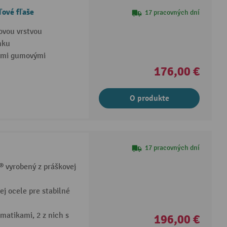
ľové fľaše
17 pracovných dní
ovou vrstvou
nku
nými gumovými
176,00 €
O produkte
17 pracovných dní
a® vyrobený z práškovej
ej ocele pre stabilné
atikami, 2 z nich s
196,00 €