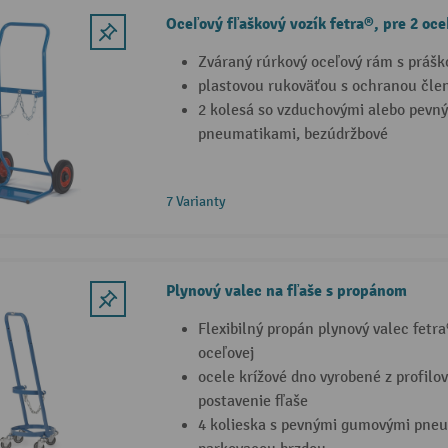
Oceľový fľaškový vozík fetra®, pre 2 oce
Zváraný rúrkový oceľový rám s prášk
plastovou rukoväťou s ochranou čle
2 kolesá so vzduchovými alebo pev
pneumatikami, bezúdržbové
7 Varianty
Plynový valec na fľaše s propánom
Flexibilný propán plynový valec fetr
oceľovej
ocele krížové dno vyrobené z profilov
postavenie fľaše
4 kolieska s pevnými gumovými pneum