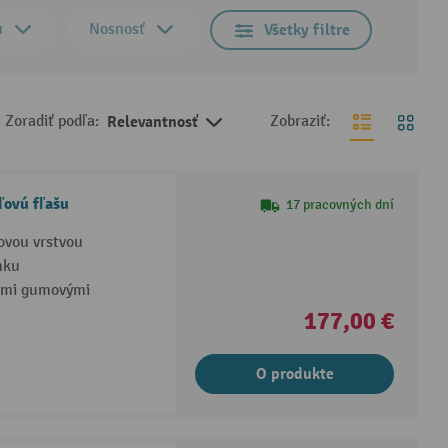
u
Nosnosť
Všetky filtre
Zoradiť podľa:
Relevantnosť
Zobraziť:
ľovú fľašu
17 pracovných dní
ovou vrstvou
nku
nými gumovými
177,00 €
O produkte