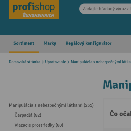
search
Skip to main navigation
Sortiment
Marky
Regálový konfigurátor
Domovská stránka
Upratovanie
Manipulácia s nebezpečnými látk
Manip
Manipulácia s nebezpečnými látkami (231)
Čo oča
Čerpadlá (82)
Viazacie prostriedky (80)