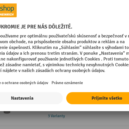
reťazom pripraveným na montáž na 
Vyrobené z teplého pozinkovaného o
trvanlivosť
9 Varianty
Nástenná konzola pre plynové fľaše, up
Upevňovací popruh na zaistenie plyno
priemerom 140 až 320 mm.
Integrované spojovacie prvky pre je
niekoľkých plynových fliaš na jednu 
Montáž na stenu (vrátane montážneh
3 Varianty