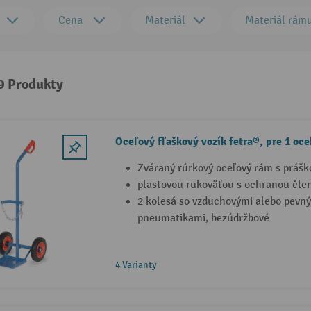
Cena
Materiál
Materiál rám
 9 Produkty
Oceľový fľaškový vozík fetra®, pre 1 oce
Zváraný rúrkový oceľový rám s prášk
plastovou rukoväťou s ochranou čle
2 kolesá so vzduchovými alebo pev
pneumatikami, bezúdržbové
4 Varianty