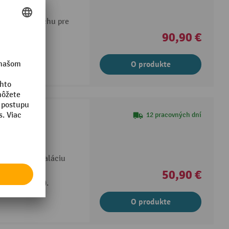
stenu
ceľového plechu pre
90,90 €
O produkte
ínací popruh
12 pracovných dní
vých fliaš s
dnoduchú inštaláciu
stenu.
50,90 €
o materiálu).
O produkte