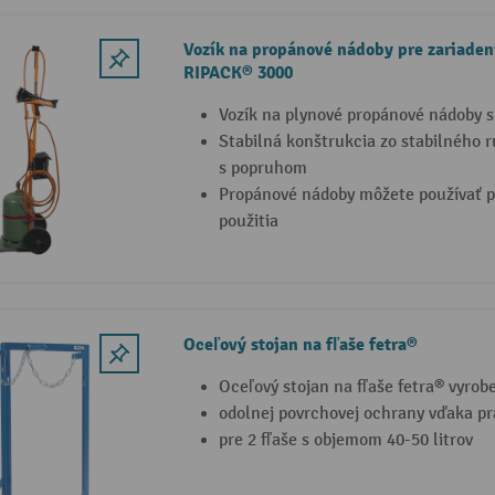
Vozík na propánové nádoby pre zariadeni
RIPACK® 3000
Vozík na plynové propánové nádoby s
Stabilná konštrukcia zo stabilného 
s popruhom
Propánové nádoby môžete používať p
použitia
Oceľový stojan na fľaše fetra®
Oceľový stojan na fľaše fetra® vyrob
odolnej povrchovej ochrany vďaka p
pre 2 fľaše s objemom 40-50 litrov