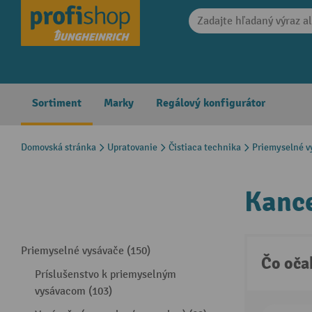
search
Skip to main navigation
Sortiment
Marky
Regálový konfigurátor
Domovská stránka
Upratovanie
Čistiaca technika
Priemyselné v
Kance
Priemyselné vysávače (150)
Čo oča
Príslušenstvo k priemyselným
vysávacom (103)