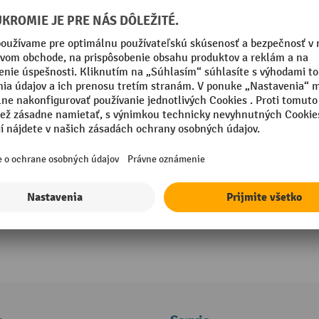
Batoh Nilfisk® GD5
Maximálna mobilita a voľnosť vďaka
ergonomickému operadlu
Dlhá prevádzka až 60 minút
Krátka doba nabíjania cca 40 minút