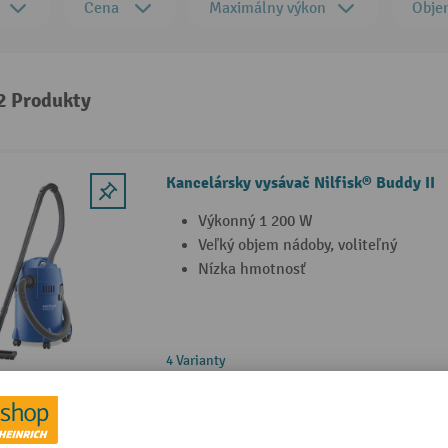
Cena
Maximálny výkon
Obje
 2 Produkty
Kancelársky vysávač Nilfisk® Buddy II
Výkonný 1 200 W
Veľký objem nádoby, voliteľný
Nízka hmotnosť
4 Varianty