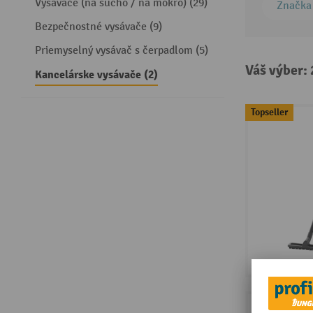
Vysávače (na sucho / na mokro) (29)
Značka
Bezpečnostné vysávače (9)
Priemyselný vysávač s čerpadlom (5)
Váš výber:
Kancelárske vysávače (2)
Topseller