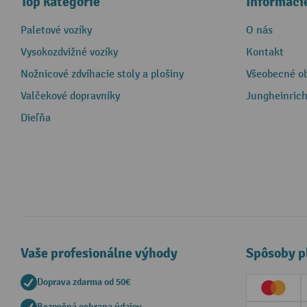
Top kategórie
Informáci
Paletové vozíky
O nás
Vysokozdvižné vozíky
Kontakt
Nožnicové zdvíhacie stoly a plošiny
Všeobecné o
Valčekové dopravníky
Jungheinrich
Dieľňa
Vaše profesionálne výhody
Spôsoby p
Doprava zdarma od 50€
Creditc
Bezpečná ochrana údajov