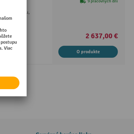
9 pracovných dní
 bezdrôtovému,
2 637,00 €
O produkte