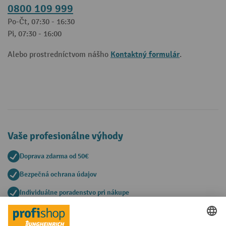
0800 109 999
Po-Čt, 07:30 - 16:30
Pi, 07:30 - 16:00
Kontaktný formulár
Alebo prostredníctvom nášho
.
Vaše profesionálne výhody
Doprava zdarma od 50€
Bezpečná ochrana údajov
Individuálne poradenstvo pri nákupe
Spôsoby platby