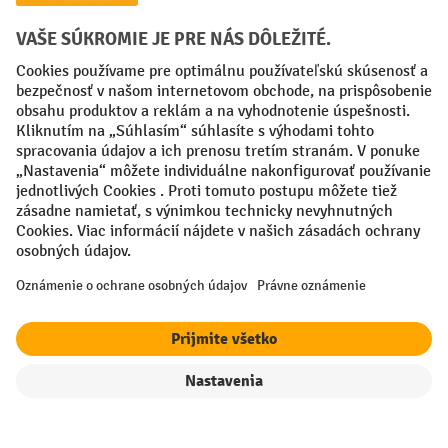
Creditcard (Master)
Creditcard (Visa)
PayPal
Faktúra
Predplatba
Sociálne siete
Facebook
YouTube
LinkedIn
Nastavenia ochrany osobných údajov
All prices excl. VAT plus
shipping costs
and possible delivery charges,
if not stated otherwise.
filter
Triedenie
¹ Zľava platí do vypredania zásob. Zľava sa nevzťahuje na špeciálne
ceny. Kombinácia s inými percentuálnymi zľavami alebo poukazmi nie
je možná.