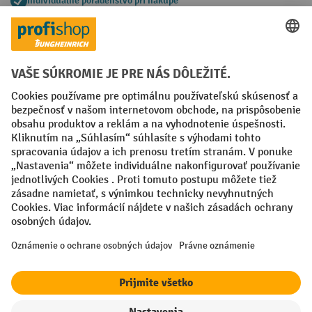
Individuálne poradenstvo pri nákupe
Spôsoby platby
Creditcard (Master)
Creditcard (Visa)
PayPal
Faktúra
Predplatba
Sociálne siete
Facebook
YouTube
LinkedIn
Nastavenia ochrany osobných údajov
All prices excl. VAT plus
shipping costs
and possible delivery charges,
if not stated otherwise.