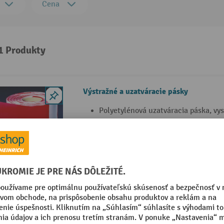
Cena
 1 Produkty
Výstražné a uzatváracie pásky
Polyetylénová uzatváracia páska, vys
roztrhnutiu
Obojstranná svetlostála potlač
Balenie v pevnom odvíjacom kartóne