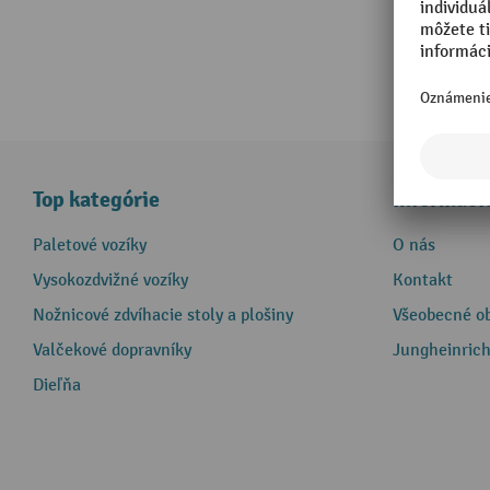
Top kategórie
Informáci
Paletové vozíky
O nás
Vysokozdvižné vozíky
Kontakt
Nožnicové zdvíhacie stoly a plošiny
Všeobecné o
Valčekové dopravníky
Jungheinrich
Dieľňa