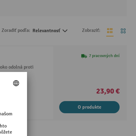
Zoradiť podľa:
Relevantnosť
Zobraziť:
7 pracovných dní
oko odolná proti
23,90 €
O produkte