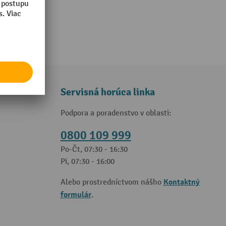
Servisná horúca linka
Podpora a poradenstvo v oblasti:
0800 109 999
Po-Čt, 07:30 - 16:30
Pi, 07:30 - 16:00
Kontaktný
Alebo prostredníctvom nášho
formulár
.