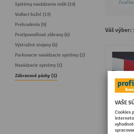
Značka
Systémy navádzania osôb (19)
Vodiaci kužel (13)
Prehradenia (9)
Váš výber:
Protipovodňové zábrany (6)
Výstražné stojany (6)
Parkovacie navádzacie systémy (2)
Navádzacie systémy (1)
Zábranové pásky (1)