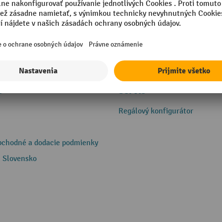
e
Servis
Regálový konfigurátor
bchodné a dodacie podmienky
 Slovensko