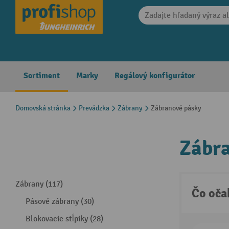
search
Skip to main navigation
Sortiment
Marky
Regálový konfigurátor
Domovská stránka
Prevádzka
Zábrany
Zábranové pásky
Zábr
Zábrany (117)
Čo oča
Pásové zábrany (30)
Blokovacie stĺpiky (28)