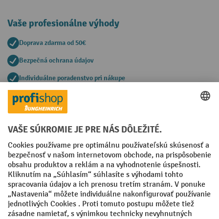
Vaše profesionálne výhody
Doprava zdarma od 50€
Bezpečná ochrana údajov
Individuálne poradenstvo pri nákupe
Spôsoby platby
Creditcard (Master)
Creditcard (Visa)
PayPal
Faktúra
Predplatba
Sociálne siete
Facebook
YouTube
LinkedIn