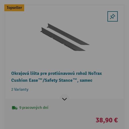
Topseller
Okrajová lišta pre protiúnavovú rohož NoTrax
Cushion Ease™/Safety Stance™, samec
2 Varianty
9 pracovných dní
38,90 €