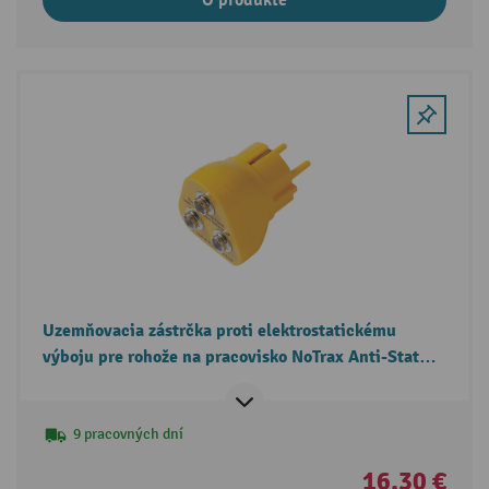
Uzemňovacia zástrčka proti elektrostatickému
výboju pre rohože na pracovisko NoTrax Anti-Stat
POP™/High Tech POP™
9 pracovných dní
16,30 €