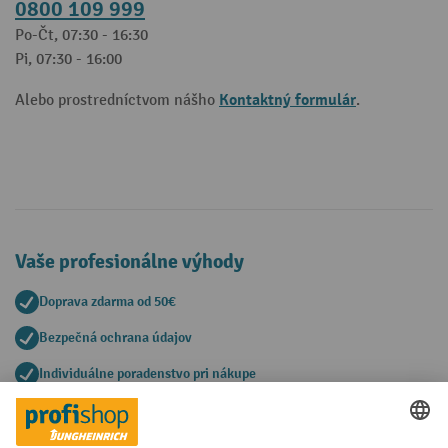
0800 109 999
Po-Čt, 07:30 - 16:30
Pi, 07:30 - 16:00
Kontaktný formulár
Alebo prostredníctvom nášho
.
Vaše profesionálne výhody
Doprava zdarma od 50€
Bezpečná ochrana údajov
Individuálne poradenstvo pri nákupe
Spôsoby platby