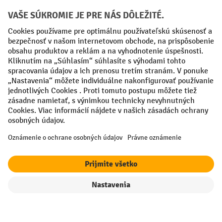
Creditcard (Master)
Creditcard (Visa)
PayPal
Faktúra
Predplatba
Sociálne siete
Facebook
YouTube
LinkedIn
Nastavenia ochrany osobných údajov
All prices excl. VAT plus
shipping costs
and possible delivery charges,
if not stated otherwise.
filter
Triedenie
¹ Zľava platí do vypredania zásob. Zľava sa nevzťahuje na špeciálne
ceny. Kombinácia s inými percentuálnymi zľavami alebo poukazmi nie
je možná.