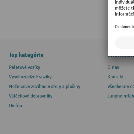
Top kategórie
Informáci
Paletové vozíky
O nás
Vysokozdvižné vozíky
Kontakt
Nožnicové zdvíhacie stoly a plošiny
Všeobecné o
Valčekové dopravníky
Jungheinrich
Dieľňa