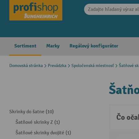
search
Skip to main navigation
Sortiment
Marky
Regálový konfigurátor
Domovská stránka
Prevádzka
Spoločenská miestnosť
Šatňové sk
Šatňo
Skrinky do šatne (10)
Čo oča
Šatňové skrinky Z (1)
Šatňové skrinky dvojité (1)