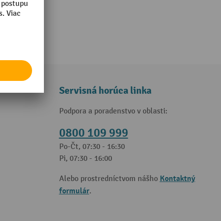
Servisná horúca linka
Podpora a poradenstvo v oblasti:
0800 109 999
Po-Čt, 07:30 - 16:30
Pi, 07:30 - 16:00
Kontaktný
Alebo prostredníctvom nášho
formulár
.