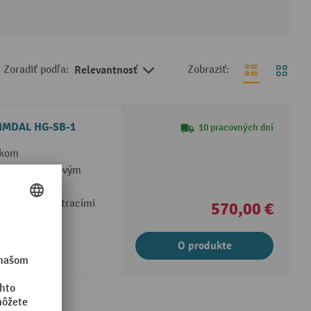
Zoradiť podľa:
Relevantnosť
Zobraziť:
HEMMDAL HG-SB-1
10 pracovných dní
mkom
rami a pružinovým
menovku a vetracími
570,00 €
O produkte