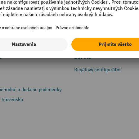
e
Servis
Regálový konfigurátor
bchodné a dodacie podmienky
 Slovensko