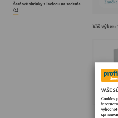
Značka
Šatňové skrinky s lavicou na sedenie
(1)
Váš výber: