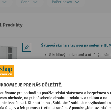
Cena
Počet boxov
 1 Produkty
Šatňová skriňa s lavicou na sedenie 
S krídlovými dverami a otočným zá
Korpus privarený k podstavcu, s dve
uzáverom
Predná strana dverí s rámčekom na 
štrbinami
2 Varianty