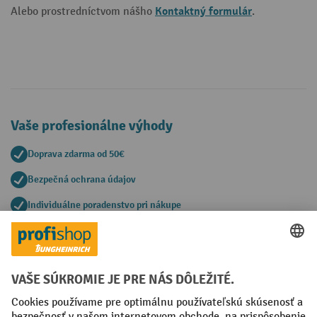
Kontaktný formulár
Alebo prostredníctvom nášho
.
Vaše profesionálne výhody
Doprava zdarma od 50€
Bezpečná ochrana údajov
Individuálne poradenstvo pri nákupe
Spôsoby platby
Creditcard (Master)
Creditcard (Visa)
PayPal