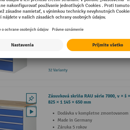
Zásuvková skriňa RAU série 7000, v × š ×
1 035 × 580 × 650 mm
Dodávka v kompletne zmontovanom 
Made in Germany
Záruka 5 rokov
32 Varianty
Zásuvková skriňa RAU série 7000, v × š ×
825 × 1 145 × 650 mm
Dodávka v kompletne zmontovanom 
Made in Germany
Záruka 5 rokov