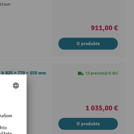
stave
911,00 €
O produkte
× h 825 × 770 × 650 mm
13 pracovných dní
stave
1 035,00 €
O produkte