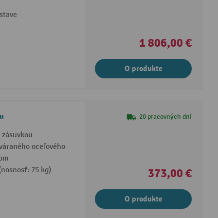
stave
1 806,00 €
O produkte
ou
20 pracovných dní
u zásuvkou
zváraného oceľového
vom
(nosnosť: 75 kg)
373,00 €
O produkte