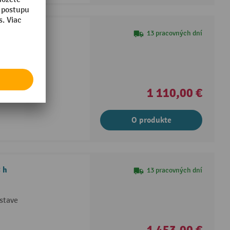
 h
13 pracovných dní
stave
1 110,00 €
O produkte
 h
13 pracovných dní
stave