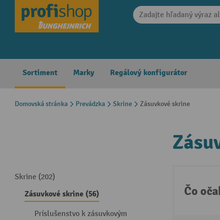
search
Skip to main navigation
Sortiment
Marky
Regálový konfigurátor
Domovská stránka
Prevádzka
Skrine
Zásuvkové skrine
Zásuv
Skrine (202)
Čo oča
Zásuvkové skrine (56)
Príslušenstvo k zásuvkovým