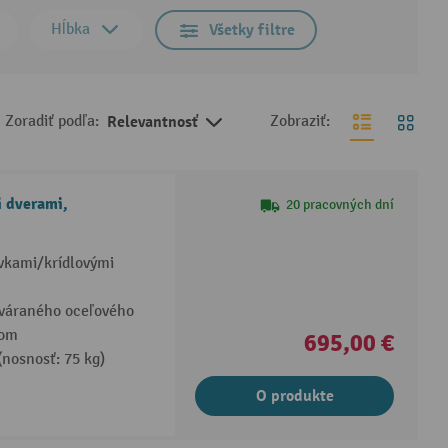
Hĺbka
Všetky filtre
Zoradiť podľa:
Relevantnosť
Zobraziť:
i dverami,
20 pracovných dní
uvkami/krídlovými
zváraného oceľového
vom
695,00 €
(nosnosť: 75 kg)
O produkte