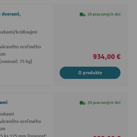
i dverami,
20 pracovných dní
suvkami/krídlovými
zváraného oceľového
vom
934,00 €
(nosnosť: 75 kg)
O produkte
kami
20 pracovných dní
suvkami
zváraného oceľového
vom
 5 ks 125 mm (nosnosť: