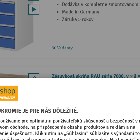
Dodávka v kompletne zmontovanom 
Made in Germany
Záruka 5 rokov
30 Varianty
Zásuvková skriňa RAU série 7000, v × š 
Dodávka v kompletne zmontovanom 
Made in Germany
Záruka 5 rokov
30 Varianty