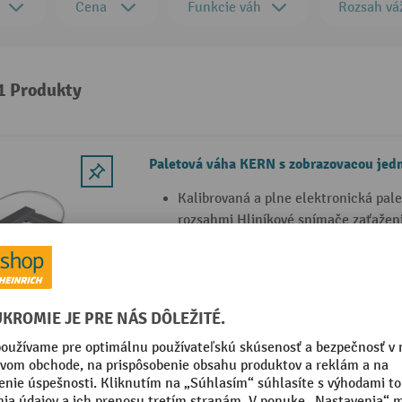
Cena
Funkcie váh
Rozsah vá
 1 Produkty
Paletová váha KERN s zobrazovacou jed
Kalibrovaná a plne elektronická pal
rozsahmi Hliníkové snímače zaťaženi
striekajúcej vode
Veľký LCD displej
s rozhraním RS-232 pre jednoduchú s
Možné ovládanie
3 Varianty