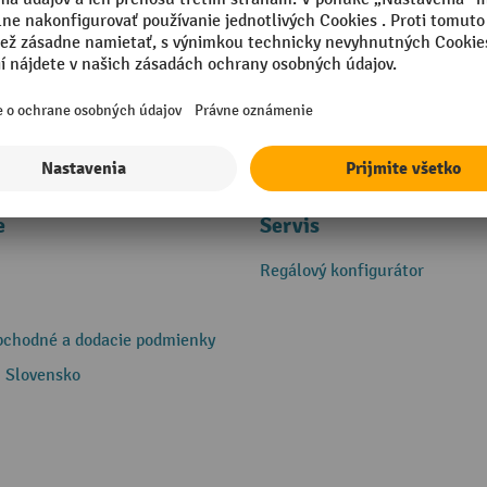
e
Servis
Regálový konfigurátor
bchodné a dodacie podmienky
 Slovensko