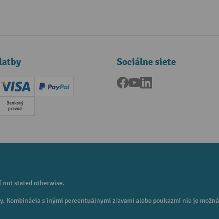
latby
Sociálne siete
Facebook
YouTube
LinkedIn
ard (Master)
Creditcard (Visa)
PayPal
a
Predplatba
f not stated otherwise.
eny. Kombinácia s inými percentuálnymi zľavami alebo poukazmi nie je možná