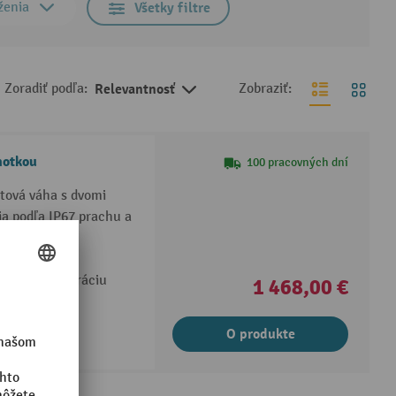
ženia
Všetky filtre
Zoradiť podľa:
Relevantnosť
Zobraziť:
notkou
100 pracovných dní
etová váha s dvomi
a podľa IP67 prachu a
ieťovú integráciu
1 468,00 €
O produkte