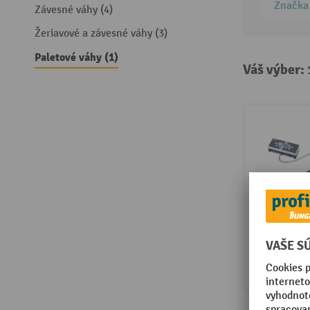
Značka
Závesné váhy (4)
Žeriavové a závesné váhy (3)
Paletové váhy (1)
Váš výber: