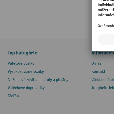
Top kategórie
Informáci
Paletové vozíky
O nás
Vysokozdvižné vozíky
Kontakt
Nožnicové zdvíhacie stoly a plošiny
Všeobecné o
Valčekové dopravníky
Jungheinrich
Dieľňa