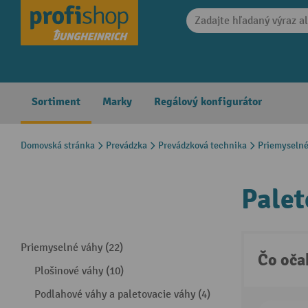
search
Skip to main navigation
Sortiment
Marky
Regálový konfigurátor
Domovská stránka
Prevádzka
Prevádzková technika
Priemyselné
Palet
Priemyselné váhy (22)
Čo oča
Plošinové váhy (10)
Podlahové váhy a paletovacie váhy (4)