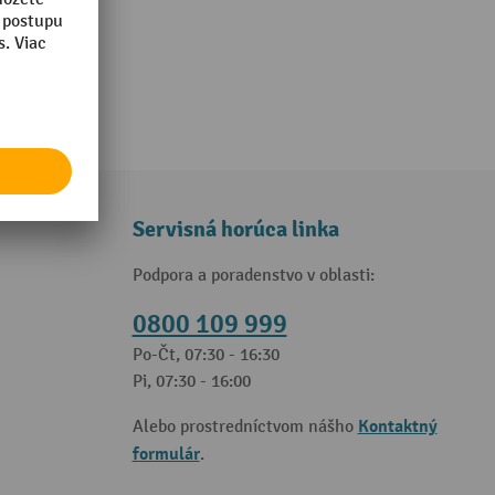
Servisná horúca linka
Podpora a poradenstvo v oblasti:
0800 109 999
Po-Čt, 07:30 - 16:30
Pi, 07:30 - 16:00
Kontaktný
Alebo prostredníctvom nášho
formulár
.