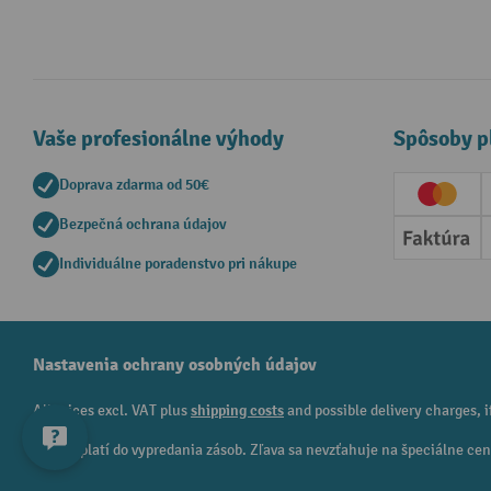
Vaše profesionálne výhody
Spôsoby p
Doprava zdarma od 50€
Creditc
Bezpečná ochrana údajov
Faktúr
Individuálne poradenstvo pri nákupe
Nastavenia ochrany osobných údajov
All prices excl. VAT plus
shipping costs
and possible delivery charges, i
¹ Zľava platí do vypredania zásob. Zľava sa nevzťahuje na špeciálne c