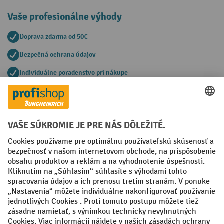
Vaše profesionálne výhody
Doprava zdarma od 50€
Bezpečná ochrana údajov
Individuálne poradenstvo pri nákupe
Spôsoby platby
Creditcard (Master)
Creditcard (Visa)
PayPal
Faktúra
Predplatba
Sociálne siete
Facebook
YouTube
LinkedIn