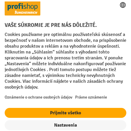
Spôsoby platby
Creditcard (Master)
Creditcard (Visa)
PayPal
Faktúra
Predplatba
Sociálne siete
Facebook
YouTube
LinkedIn
Nastavenia ochrany osobných údajov
All prices excl. VAT plus
shipping costs
and possible delivery charges,
if not stated otherwise.
filter
Triedenie
¹ Zľava platí do vypredania zásob. Zľava sa nevzťahuje na špeciálne