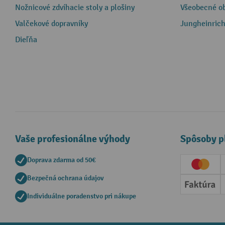
Nožnicové zdvíhacie stoly a plošiny
Všeobecné o
Valčekové dopravníky
Jungheinrich
Dieľňa
Vaše profesionálne výhody
Spôsoby p
Doprava zdarma od 50€
Creditc
Bezpečná ochrana údajov
Faktúr
Individuálne poradenstvo pri nákupe