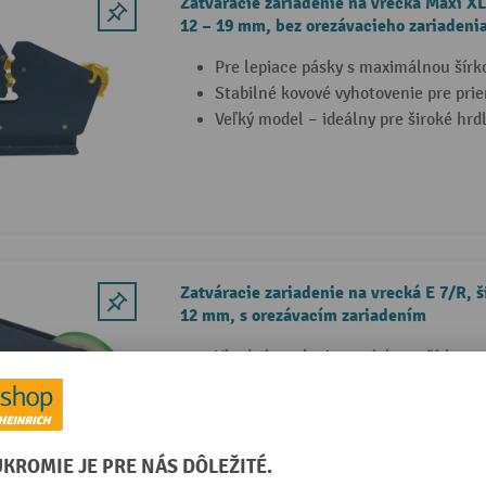
Zatváracie zariadenie na vrecká Maxi XL,
12 – 19 mm, bez orezávacieho zariadeni
Pre lepiace pásky s maximálnou šír
Stabilné kovové vyhotovenie pre pri
Veľký model – ideálny pre široké hrd
Zatváracie zariadenie na vrecká E 7/R, š
12 mm, s orezávacím zariadením
Vhodné pre lepiace pásky so šírkou
Integrované zariadenie na orezávani
Robustná kovová konštrukcia pre vy
2 Varianty