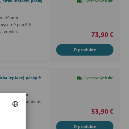
 šírka lepiacej pásky
8 pracovných dní
a
kou 19 mm
emyselné použitie
lá vreciek
73,90 €
O produkte
írka lepiacej pásky 9 –
8 pracovných dní
 9 mm až 12 mm
e pre čisté zakončenia
sokú nosnosť
53,90 €
O produkte