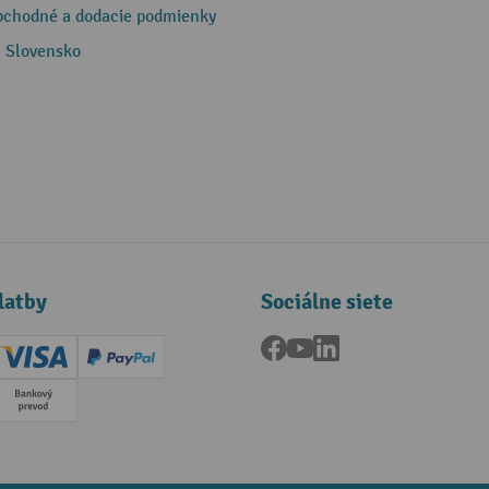
bchodné a dodacie podmienky
 Slovensko
latby
Sociálne siete
Facebook
YouTube
LinkedIn
ard (Master)
Creditcard (Visa)
PayPal
a
Predplatba