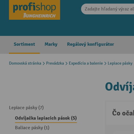
search
Skip to main navigation
Sortiment
Marky
Regálový konfigurátor
Domovská stránka
Prevádzka
Expedícia a balenie
Lepiace pásky
Odvíj
Lepiace pásky (7)
Čo oča
Odvíjačka lepiacich pások (5)
Baliace pásky (1)