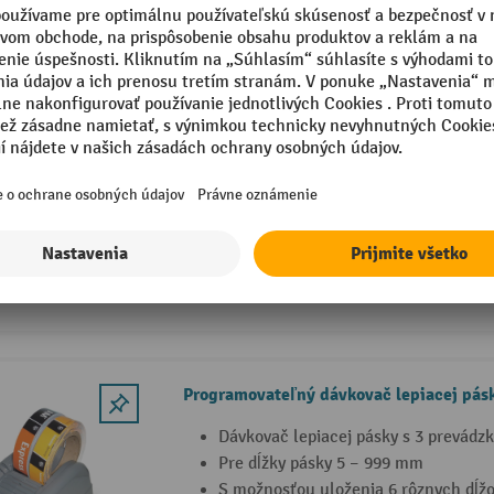
Zariadenie na uzatváranie vreciek E 9, š
15 mm, bez orezávacej jednotky.
Veľký uzatvárač vreciek pre šírky pá
robustnom priemyselnom vyhotoven
Vhodné pre všetky bežné úzke pásky.
Bez orezávacieho zariadenia.
Programovateľný dávkovač lepiacej pás
Dávkovač lepiacej pásky s 3 prevádz
Pre dĺžky pásky 5 – 999 mm
S možnosťou uloženia 6 rôznych dĺž