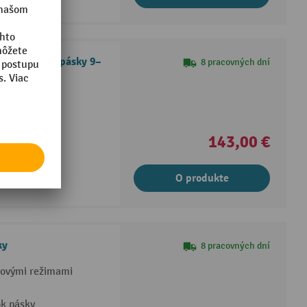
írka lepiacej pásky 9–
8 pracovných dní
su do 15 mm v
í
143,00 €
O produkte
ky
8 pracovných dní
kovými režimami
ok pásky