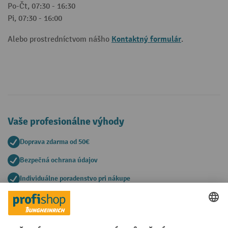
Po-Čt, 07:30 - 16:30
Pi, 07:30 - 16:00
Kontaktný formulár
Alebo prostredníctvom nášho
.
Vaše profesionálne výhody
Doprava zdarma od 50€
Bezpečná ochrana údajov
Individuálne poradenstvo pri nákupe
Spôsoby platby