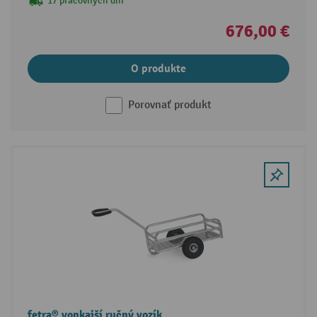
17 pracovných dní
676,00 €
O produkte
Porovnať produkt
fetra® vonkajší ručný vozík