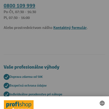
0800 109 999
Po-Čt, 07:30 - 16:30
Pi, 07:30 - 16:00
Kontaktný formulár
Alebo prostredníctvom nášho
.
Vaše profesionálne výhody
Doprava zdarma od 50€
Bezpečná ochrana údajov
Individuálne poradenstvo pri nákupe