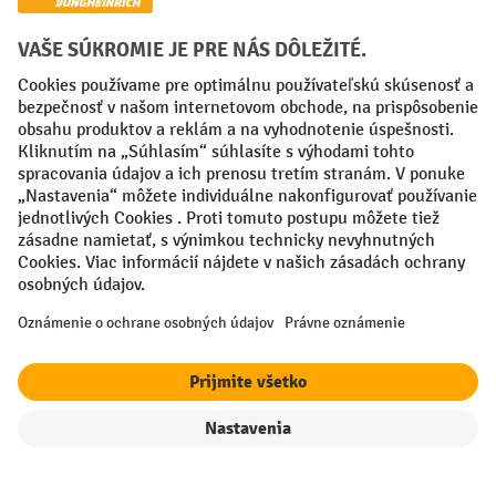
Spôsoby platby
Creditcard (Master)
Creditcard (Visa)
PayPal
Faktúra
Predplatba
Sociálne siete
Facebook
YouTube
LinkedIn
Nastavenia ochrany osobných údajov
All prices excl. VAT plus
shipping costs
and possible delivery charges,
if not stated otherwise.
filter
Triedenie
¹ Zľava platí do vypredania zásob. Zľava sa nevzťahuje na špeciálne
ceny. Kombinácia s inými percentuálnymi zľavami alebo poukazmi nie
je možná.