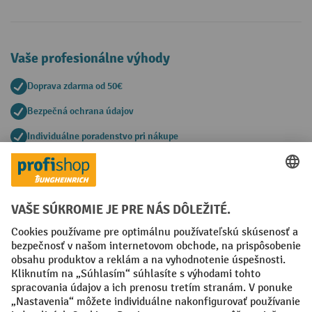
Vaše profesionálne výhody
Doprava zdarma od 50€
Bezpečná ochrana údajov
Individuálne poradenstvo pri nákupe
Spôsoby platby
Creditcard (Master)
Creditcard (Visa)
PayPal
Faktúra
Predplatba
Sociálne siete