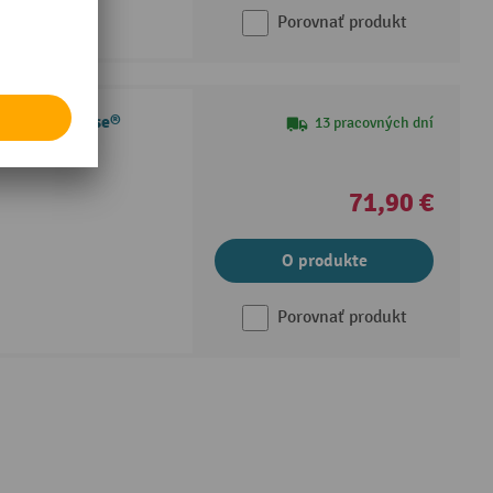
Porovnať produkt
lobežky Ameise®
13 pracovných dní
71,90 €
O produkte
Porovnať produkt