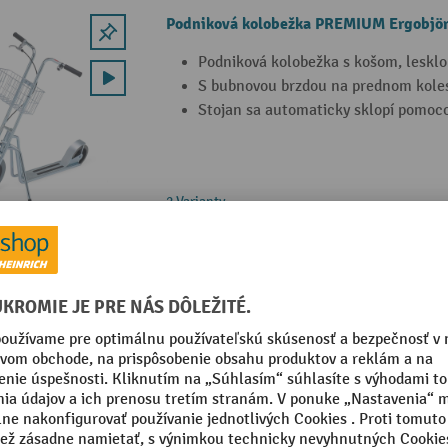
Podniková kolobežka PREMIUM Ergobjör
Podniková kolobežka s košom, leskl
S bubnovou brzdou na prednom kole
Stojan sa automaticky sklopí pomoco
2 Varianty
Podniková kolobežka PREMIUM Ergobjör
Podniková kolobežka s ložnou plocho
Zvýšená bezpečnosť vďaka protišmyk
na nohy
Rám ložnej plochy z 22 mm rúry