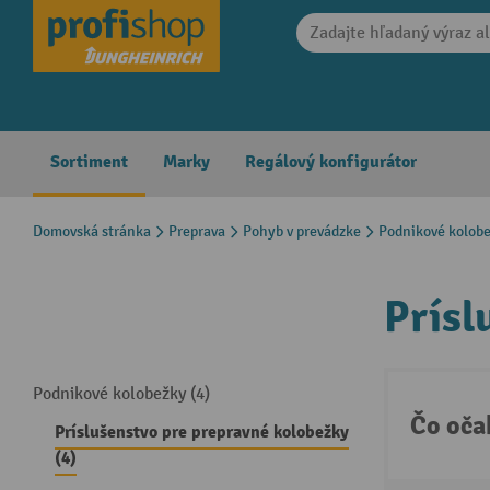
search
Skip to main navigation
Sortiment
Marky
Regálový konfigurátor
Domovská stránka
Preprava
Pohyb v prevádzke
Podnikové kolob
Prísl
Podnikové kolobežky (4)
Čo oča
Príslušenstvo pre prepravné kolobežky
(4)