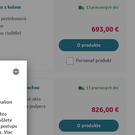
n s košom
13 pracovných dní
o pozinkovaná
se
693,00 €
u riadidiel
O produkte
Porovnať produkt
n s ložnou plochou
13 pracovných dní
u, pozinkované sklo
ovej vrstve na podpere
826,00 €
O produkte