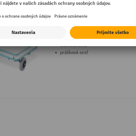
2 Varianty
Odnímateľný nabíjací stojan pre reg ko
Odnímateľná
prášková oceľ