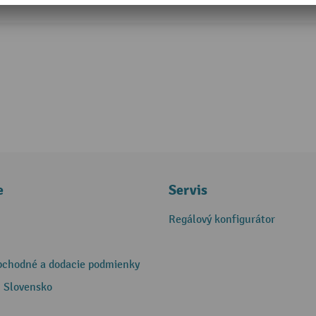
e
Servis
Regálový konfigurátor
bchodné a dodacie podmienky
 Slovensko