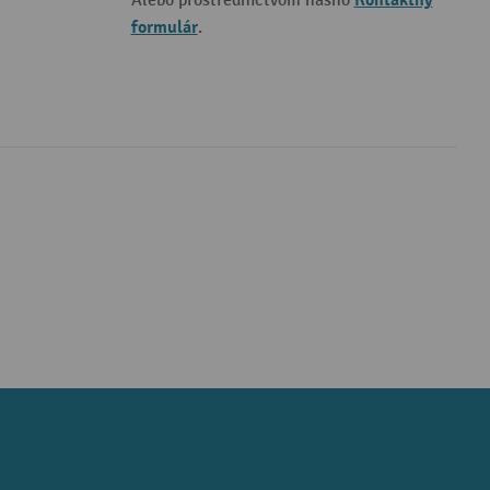
Kontaktný
Alebo prostredníctvom nášho
formulár
.