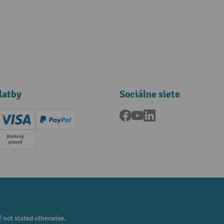
latby
Sociálne siete
Facebook
YouTube
LinkedIn
ard (Master)
Creditcard (Visa)
PayPal
a
Predplatba
f not stated otherwise.