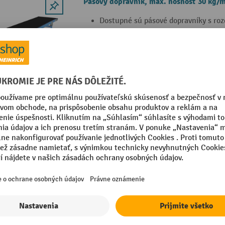
Pásový dopravník, max. nosnosť 30 kg/m
Dostupné sú pásové dopravníky s roz
Nosnosť: 30 kg/m
Štandardná rýchlosť: 0,3 m/s
23 Varianty
Pásový dopravník na nakládku a vykládk
Pásový dopravník typu BE na naklád
Kompenzuje výškové rozdiely v systé
čím šetrí priestor a náklady
Vyrobený z 3 mm hrubého ohýbaného
2 Varianty