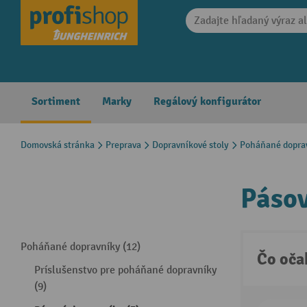
search
Skip to main navigation
Sortiment
Marky
Regálový konfigurátor
Domovská stránka
Preprava
Dopravníkové stoly
Poháňané dopra
Pásov
Poháňané dopravníky (12)
Čo oča
Príslušenstvo pre poháňané dopravníky
(9)