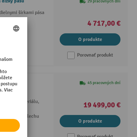
 dĺžky pásu
29 pracovných dní
dielnymi šírkami pása
4 717,00 €
O produkte
Porovnať produkt
u, typ BE
45 pracovných dní
ku a vykládku
me toku materiálu,
19 499,00 €
 oceľového plechu
O produkte
Porovnať produkt