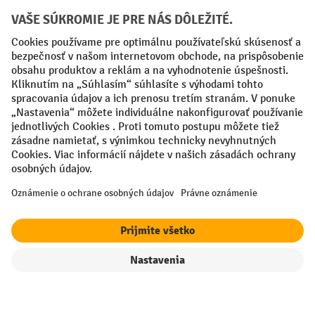
Creditcard (Master)
Creditcard (Visa)
PayPal
Faktúra
Predplatba
Sociálne siete
Facebook
YouTube
LinkedIn
Nastavenia ochrany osobných údajov
All prices excl. VAT plus
shipping costs
and possible delivery charges,
if not stated otherwise.
filter
Triedenie
¹ Zľava platí do vypredania zásob. Zľava sa nevzťahuje na špeciálne
ceny. Kombinácia s inými percentuálnymi zľavami alebo poukazmi nie
je možná.