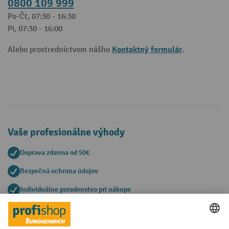
0800 109 999
Po-Čt, 07:30 - 16:30
Pi, 07:30 - 16:00
Kontaktný formulár
Alebo prostredníctvom nášho
.
Vaše profesionálne výhody
Doprava zdarma od 50€
Bezpečná ochrana údajov
Individuálne poradenstvo pri nákupe
Spôsoby platby