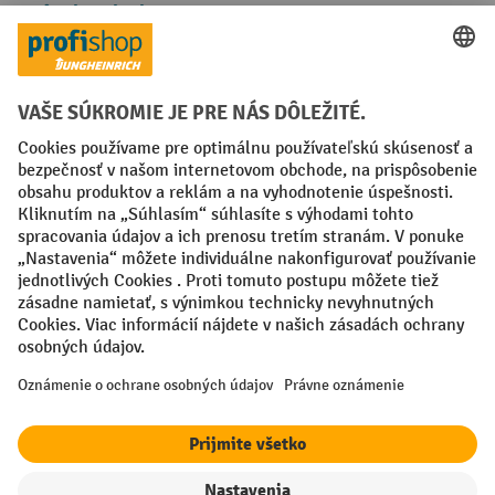
Spôsoby platby
Creditcard (Master)
Creditcard (Visa)
PayPal
Faktúra
Predplatba
Sociálne siete
Facebook
YouTube
LinkedIn
Nastavenia ochrany osobných údajov
All prices excl. VAT plus
shipping costs
and possible delivery charges,
if not stated otherwise.
¹ Zľava platí do vypredania zásob. Zľava sa nevzťahuje na špeciálne
ceny. Kombinácia s inými percentuálnymi zľavami alebo poukazmi nie