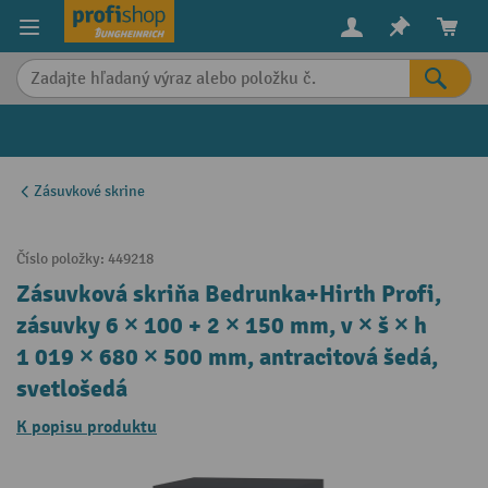
in content
Zásuvkové skrine
Číslo položky:
449218
Zásuvková skriňa Bedrunka+Hirth Profi,
zásuvky 6 × 100 + 2 × 150 mm, v × š × h
1 019 × 680 × 500 mm, antracitová šedá,
svetlošedá
K popisu produktu