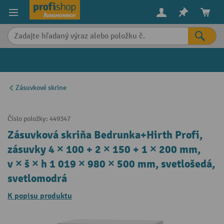
in content
Zásuvkové skrine
Číslo položky:
449347
Zásuvková skriňa Bedrunka+Hirth Profi,
zásuvky 4 × 100 + 2 × 150 + 1 × 200 mm,
v × š × h 1 019 × 980 × 500 mm, svetlošedá,
svetlomodrá
K popisu produktu