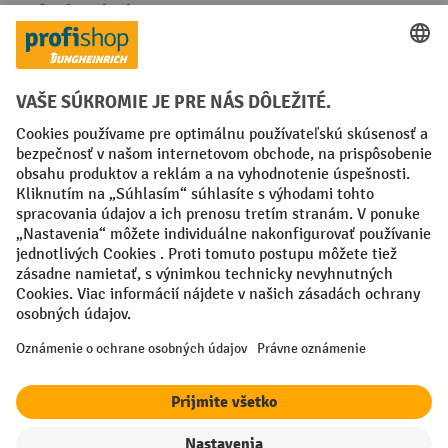
Spôsoby platby
Creditcard (Master)
Creditcard (Visa)
PayPal
Faktúra
Predplatba
Sociálne siete
Facebook
YouTube
LinkedIn
Nastavenia ochrany osobných údajov
All prices excl. VAT plus
shipping costs
and possible delivery charges,
if not stated otherwise.
¹ Zľava platí do vypredania zásob. Zľava sa nevzťahuje na špeciálne
ceny. Kombinácia s inými percentuálnymi zľavami alebo poukazmi nie