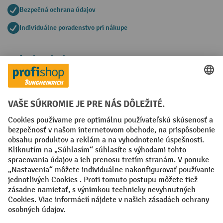
Bezpečná ochrana údajov
Individuálne poradenstvo pri nákupe
Spôsoby platby
Creditcard (Master)
Creditcard (Visa)
PayPal
Faktúra
Predplatba
Sociálne siete
Facebook
YouTube
LinkedIn
Nastavenia ochrany osobných údajov