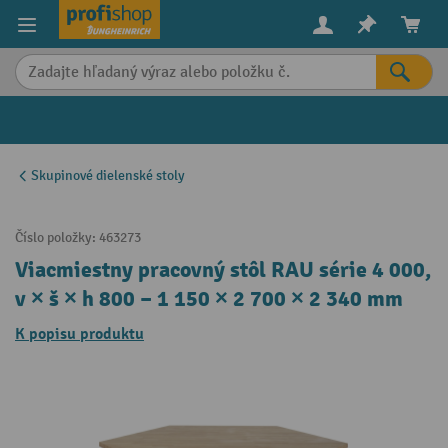
in content
Skupinové dielenské stoly
Číslo položky:
463273
Viacmiestny pracovný stôl RAU série 4 000,
v × š × h 800 – 1 150 × 2 700 × 2 340 mm
K popisu produktu