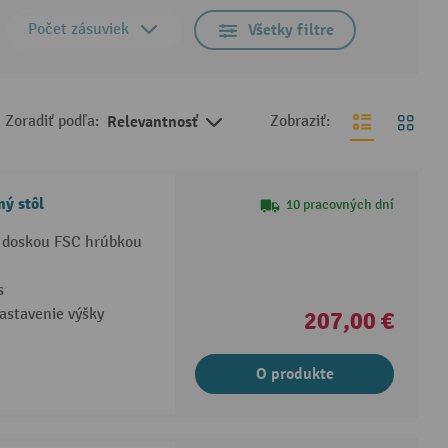
Počet zásuviek
Všetky filtre
Zoradiť podľa:
Relevantnosť
Zobraziť:
ý stôl
10 pracovných dní
 doskou FSC hrúbkou
s
astavenie výšky
207,00 €
O produkte