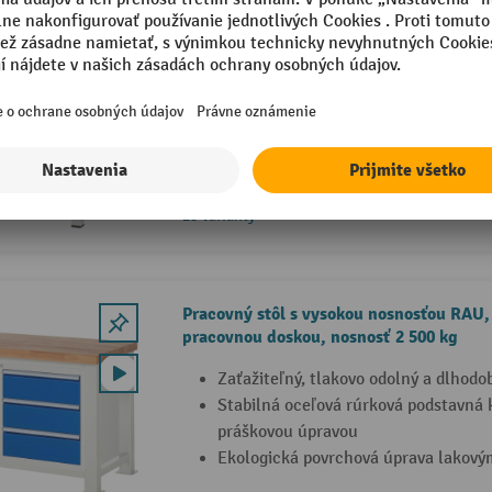
RAU pracovný stôl s vysokou nosnosťou s
dno, nosnosť 1 250 kg
Dodávka v kompletne zmontovanom 
Nastaviteľná pracovná výška
Nosnosť 1 250 kg
28 Varianty
Pracovný stôl s vysokou nosnosťou RAU
pracovnou doskou, nosnosť 2 500 kg
Zaťažiteľný, tlakovo odolný a dlhodo
Stabilná oceľová rúrková podstavná 
práškovou úpravou
Ekologická povrchová úprava lakový