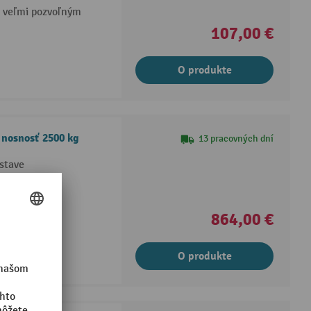
s veľmi pozvoľným
107,00 €
O produkte
 nosnosť 2500 kg
13 pracovných dní
stave
vého masívu
864,00 €
O produkte