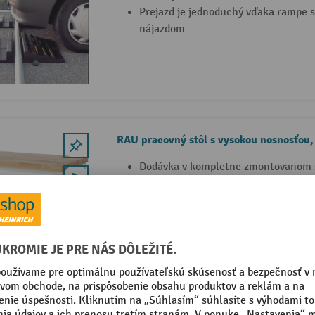
Prejazd je jednoduchý vďaka rampe 
nájazdom
RAU pracovný stôl s vysokou nosnosťou,
Dodávka v kompletne zmontovanom 
Plošné zaťaženie 2500 kg
50 mm hrubá pracovná doska z buko
10 Varianty