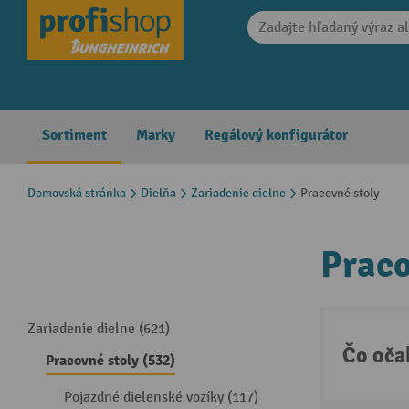
search
Skip to main navigation
Sortiment
Marky
Regálový konfigurátor
Domovská stránka
Dielňa
Zariadenie dielne
Pracovné stoly
Praco
Zariadenie dielne (621)
Čo oča
Pracovné stoly (532)
Pojazdné dielenské vozíky (117)