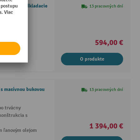
éria 8000, odkladacie
13 pracovných dní
stave
594,00 €
O produkte
, s masívnou bukovou
13 pracovných dní
bo trvácny
konštrukcia s
1 394,00 €
m ľanovým olejom