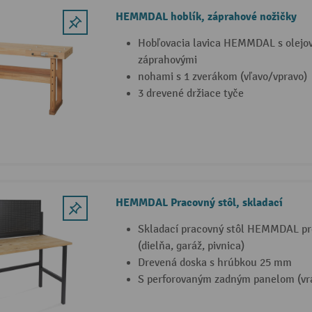
HEMMDAL hoblík, záprahové nožičky
Hobľovacia lavica HEMMDAL s olejo
záprahovými
nohami s 1 zverákom (vľavo/vpravo)
3 drevené držiace tyče
HEMMDAL Pracovný stôl, skladací
Skladací pracovný stôl HEMMDAL pre
(dielňa, garáž, pivnica)
Drevená doska s hrúbkou 25 mm
S perforovaným zadným panelom (vrá