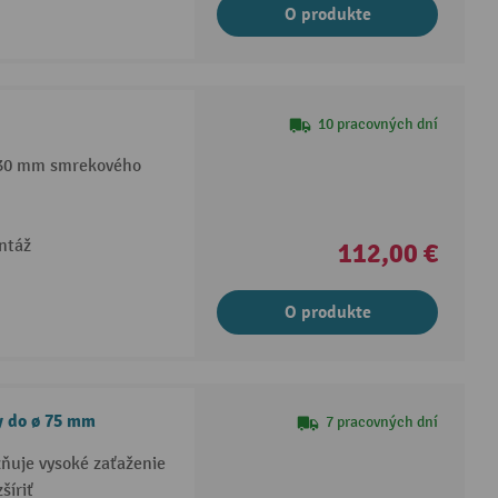
O produkte
10 pracovných dní
 30 mm smrekového
ntáž
112,00 €
O produkte
y do ø 75 mm
7 pracovných dní
ňuje vysoké zaťaženie
šíriť