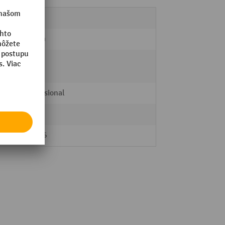
9
25 mm
áno
Professional
nie
135856