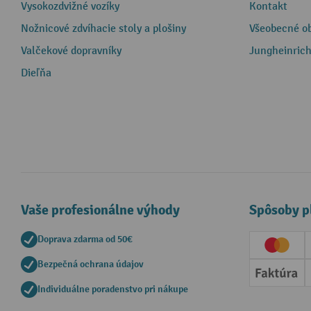
Vysokozdvižné vozíky
Kontakt
Nožnicové zdvíhacie stoly a plošiny
Všeobecné o
Valčekové dopravníky
Jungheinrich
Dieľňa
Vaše profesionálne výhody
Spôsoby p
Doprava zdarma od 50€
Creditc
Bezpečná ochrana údajov
Faktúr
Individuálne poradenstvo pri nákupe