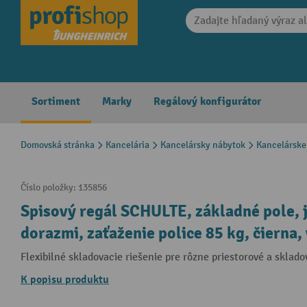
search
Skip to main navigation
Sortiment
Marky
Regálový konfigurátor
Domovská stránka
Kancelária
Kancelársky nábytok
Kancelárske
Číslo položky:
135856
Spisový regál SCHULTE, základné pole, 
dorazmi, zaťaženie police 85 kg, čierna,
Flexibilné skladovacie riešenie pre rôzne priestorové a sklad
K popisu produktu