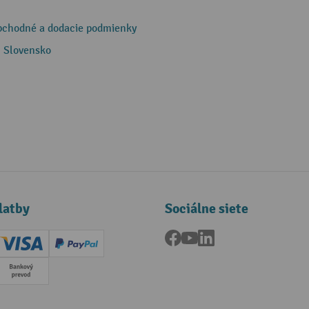
bchodné a dodacie podmienky
 Slovensko
latby
Sociálne siete
Facebook
YouTube
LinkedIn
ard (Master)
Creditcard (Visa)
PayPal
a
Predplatba