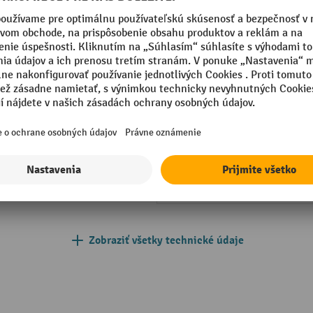
radkové dno
Počet priečinkov na dno
035 svetlošedá
Raster otvorov
005 čierna
Rozšíriteľné pomocou
nadstavbového poľa
a
Segmentu
mm
Stredové dorazy
Súčasti police
Zobraziť všetky technické údaje