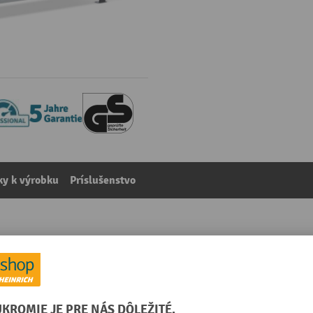
y k výrobku
Príslušenstvo
ednostranný, s koncovými dorazmi, zaťaženie police 85 kg,
kategórie:
Spisové regály