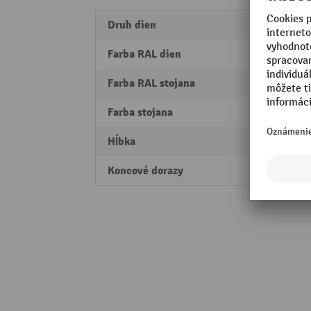
Druh dien
Prieh
Farba RAL dien
RAL 7
Farba RAL stojana
RAL 9
Farba stojana
čiern
Hĺbka
300 
Koncové dorazy
áno