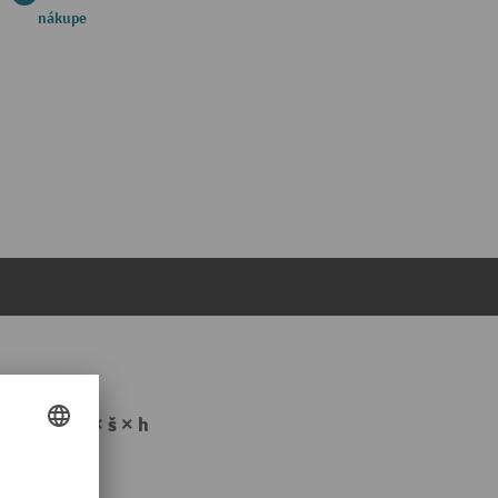
nákupe
 čierna, v × š × h