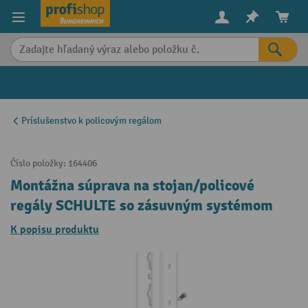
in content
Príslušenstvo k policovým regálom
Číslo položky:
164406
Montážna súprava na stojan/policové
regály SCHULTE so zásuvným systémom
K popisu produktu