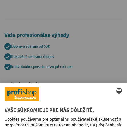
Vaše profesionálne výhody
Doprava zdarma od 50€
Bezpečná ochrana údajov
Individuálne poradenstvo pri nákupe
Spôsoby platby
Creditcard (Master)
Creditcard (Visa)
PayPal
Faktúra
Predplatba