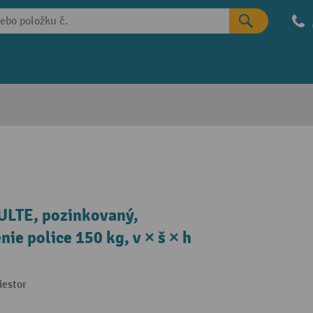
ULTE, pozinkovaný,
ie police 150 kg, v × š × h
iestor