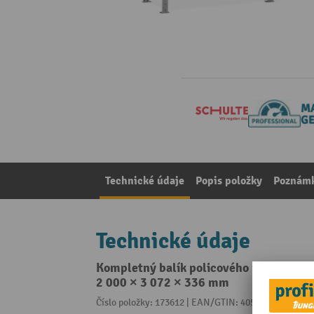
Technické údaje
Popis položky
Poznámk
Technické údaje
Kompletný balík policového regála SCHUL
2 000 × 3 072 × 336 mm
Číslo položky: 173612 | EAN/GTIN: 4058255010066
Z 