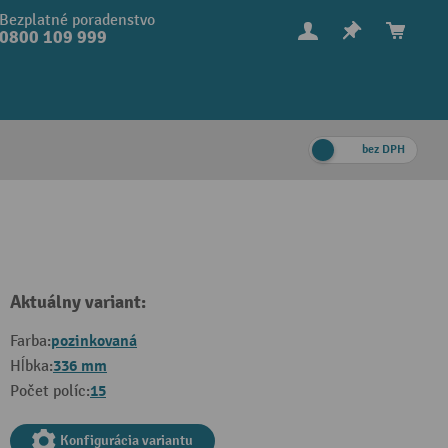
Bezplatné poradenstvo
0800 109 999
bez DPH
Aktuálny variant:
pozinkovaná
Farba:
336 mm
Hĺbka:
15
Počet políc:
Konfigurácia variantu