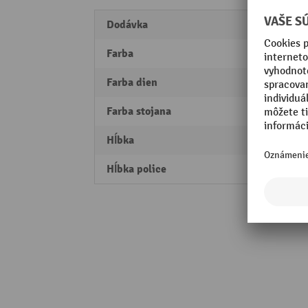
Dodávka
rozlo
Farba
pozin
Farba dien
pozin
Farba stojana
pozin
Hĺbka
336 
Hĺbka police
300 