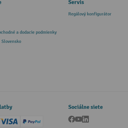
e
Servis
Regálový konfigurátor
bchodné a dodacie podmienky
 Slovensko
latby
Sociálne siete
Facebook
YouTube
LinkedIn
ard (Master)
Creditcard (Visa)
PayPal