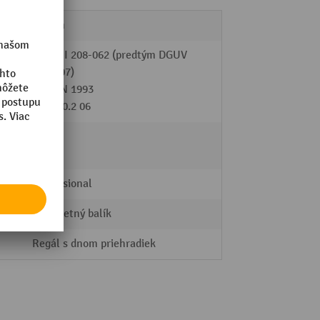
25 mm
DGUV-I 208-062 (predtým DGUV
108-007)
DIN EN 1993
FEM 10.2 06
áno
Professional
Kompletný balík
Regál s dnom priehradiek