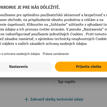
žené
Raster otvorov
kovaná
Regál podľa normy
kovaná
kovaná
Rozšíriteľné pomocou
mm
nadstavbového poľa
mm
Segmentu
Typ regálového poľa
Typ regálu
Zobraziť všetky technické údaje