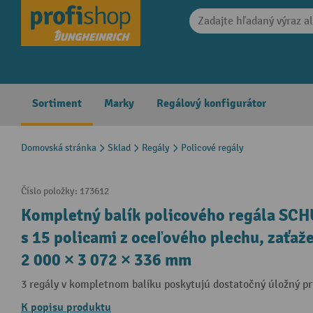
search
Skip to main navigation
Sortiment
Marky
Regálový konfigurátor
Domovská stránka
Sklad
Regály
Policové regály
Číslo položky:
173612
Kompletný balík policového regála SCH
s 15 policami z oceľového plechu, zaťažen
2 000 × 3 072 × 336 mm
3 regály v kompletnom balíku poskytujú dostatočný úložný pr
K popisu produktu