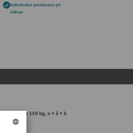
Individuálne poradenstvo pri
nákupe
enie police 150 kg, v × š × h