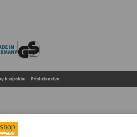
y k výrobku
Príslušenstvo
TE, pozinkovaný, s 15 policami z oceľového plechu, zaťaž
kategórie:
Policové regály