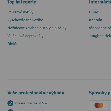
Top kategórie
Informáci
Paletové vozíky
O nás
Vysokozdvižné vozíky
Kontakt
Nožnicové zdvíhacie stoly a plošiny
Všeobecné o
Valčekové dopravníky
Jungheinrich
Dieľňa
Vaše profesionálne výhody
Spôsoby p
Doprava zdarma od 50€
Creditc