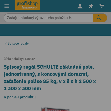
in content
Spisové regály
Číslo položky:
138812
Spisový regál SCHULTE základné pole,
jednostranný, s koncovými dorazmi,
zaťaženie police 85 kg, v x š x h 2 500 x
1 300 x 300 mm
K popisu produktu