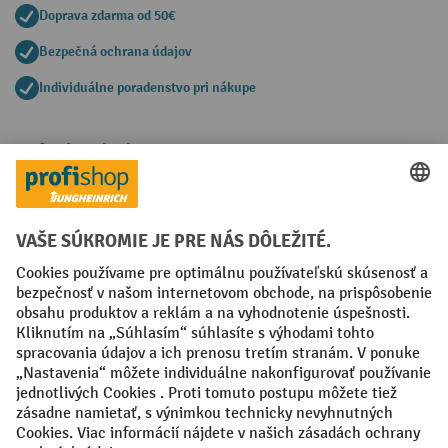
Doprava zdarma od 50€
Bezpečná ochrana údajov
Individuálne poradenstvo pri nákupe
Spôsoby platby
Creditcard (Master)
Creditcard (Visa)
PayPal
Faktúra
Predplatba
Sociálne siete
Facebook
YouTube
LinkedIn