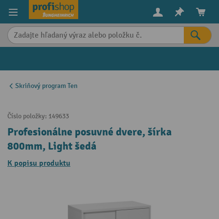
in content
Skriňový program Ten
Číslo položky:
149633
Profesionálne posuvné dvere, šírka
800mm, Light šedá
K popisu produktu