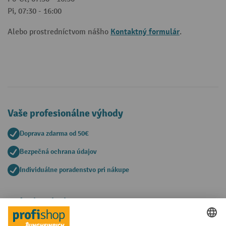
Pi, 07:30 - 16:00
Kontaktný formulár
Alebo prostredníctvom nášho
.
Vaše profesionálne výhody
Doprava zdarma od 50€
Bezpečná ochrana údajov
Individuálne poradenstvo pri nákupe
Spôsoby platby