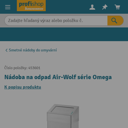
in content
Smetné nádoby do umyvární
Číslo položky:
453601
Nádoba na odpad Air-Wolf série Omega
K popisu produktu