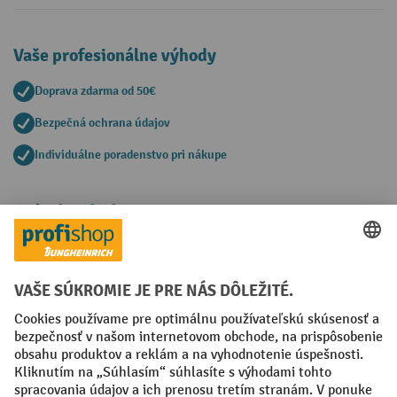
Vaše profesionálne výhody
Doprava zdarma od 50€
Bezpečná ochrana údajov
Individuálne poradenstvo pri nákupe
Spôsoby platby
Creditcard (Master)
Creditcard (Visa)
PayPal
Faktúra
Predplatba
Sociálne siete
Facebook
YouTube
LinkedIn