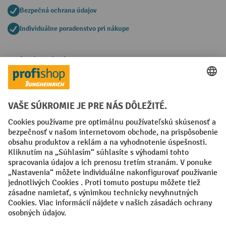
Bezpečná ochrana údajov
Individuálne poradenstvo pri nákupe
Spôsoby platby
Creditcard (Master)
Creditcard (Visa)
PayPal
Faktúra
Predplatba
Sociálne siete
Facebook
YouTube
LinkedIn
Nastavenia ochrany osobných údajov