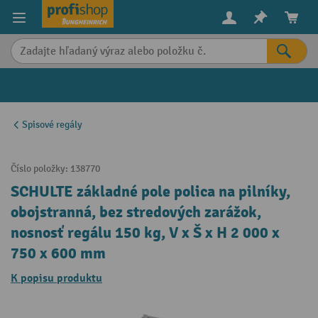
in content
Spisové regály
Číslo položky:
138770
SCHULTE základné pole polica na pilníky,
obojstranná, bez stredových zarážok,
nosnosť regálu 150 kg, V x Š x H 2 000 x
750 x 600 mm
K popisu produktu