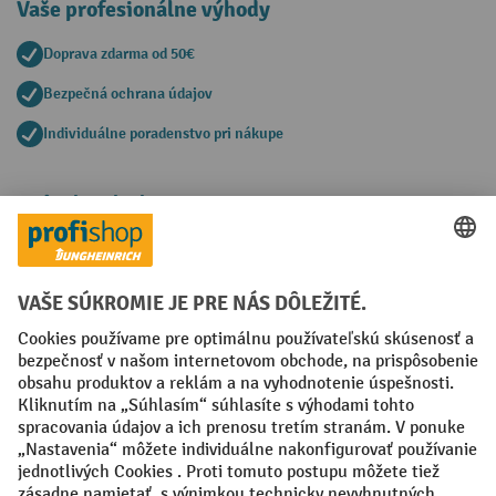
Vaše profesionálne výhody
Doprava zdarma od 50€
Bezpečná ochrana údajov
Individuálne poradenstvo pri nákupe
Spôsoby platby
Creditcard (Master)
Creditcard (Visa)
PayPal
Faktúra
Predplatba
Sociálne siete
Facebook
YouTube
LinkedIn