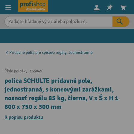
in content
Prídavné polia pre spisové regály. Jednostranné
Číslo položky:
135849
polica SCHULTE prídavné pole,
jednostranná, s koncovými zarážkami,
nosnosť regálu 85 kg, čierna, V x Š x H 1
800 x 750 x 300 mm
K popisu produktu