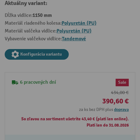
Aktuálny variant:
1150 mm
Dĺžka vidlice:
Polyuretán (PU)
Materiál riadeného kolesa:
Polyuretán (PU)
Materiál valčeka vidlice:
Tandemové
Vybavenie valčekov vidlice:
Konfigurácia variantu
6 pracovných dní
Sale
434,00 €
390,60 €
za ks bez DPH plus
doprava
So zľavou na sortiment ušetríte 43,40 € (platí len online).
Platí len do 31.08.2026