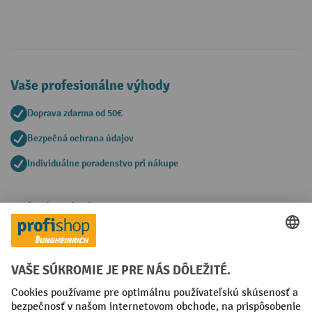
Vaše profesionálne výhody
Doprava zdarma od 50€
Bezpečná ochrana údajov
Individuálne poradenstvo pri nákupe
Spôsoby platby
Creditcard (Master)
Creditcard (Visa)
PayPal
Faktúra
Predplatba