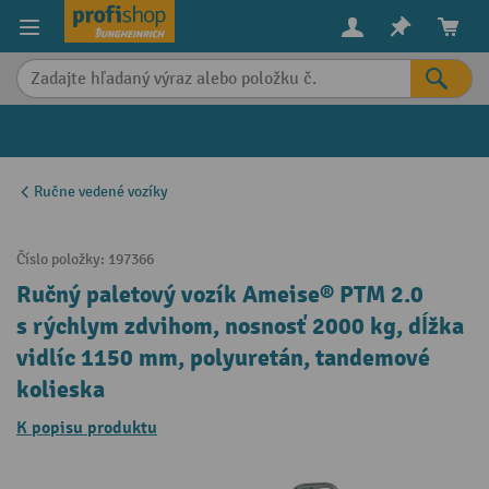
in content
Ručne vedené vozíky
Číslo položky:
197366
Ručný paletový vozík Ameise® PTM 2.0
s rýchlym zdvihom, nosnosť 2000 kg, dĺžka
vidlíc 1150 mm, polyuretán, tandemové
kolieska
K popisu produktu