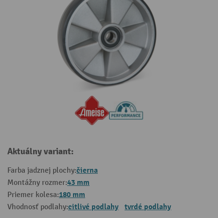
Aktuálny variant:
čierna
Farba jadznej plochy:
43 mm
Montážny rozmer:
180 mm
Priemer kolesa:
citlivé podlahy
tvrdé podlahy
Vhodnosť podlahy: