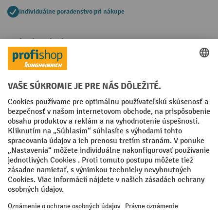
Individuálne poradenstvo pri nákupe
Spôsoby platby
Creditcard (Master)
Creditcard (Visa)
PayPal
Faktúra
Predplatba
Sociálne siete
Facebook
YouTube
LinkedIn
Nastavenia ochrany osobných údajov
All prices excl. VAT plus
shipping costs
and possible delivery charges,