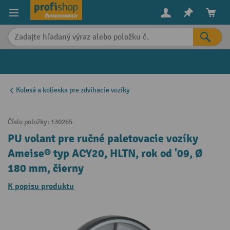
in content
Kolesá a kolieska pre zdvíhacie vozíky
Číslo položky:
130265
PU volant pre ručné paletovacie vozíky
Ameise® typ ACY20, HLTN, rok od '09, Ø
180 mm, čierny
K popisu produktu