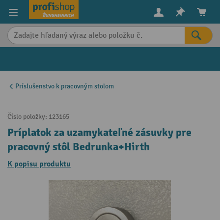
in content
Príslušenstvo k pracovným stolom
Číslo položky:
123165
Príplatok za uzamykateľné zásuvky pre
pracovný stôl Bedrunka+Hirth
K popisu produktu