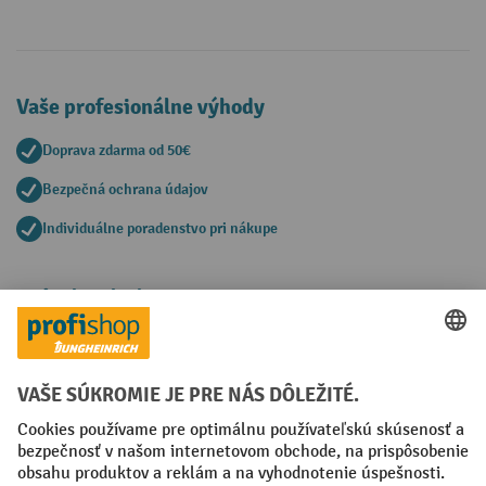
Vaše profesionálne výhody
Doprava zdarma od 50€
Bezpečná ochrana údajov
Individuálne poradenstvo pri nákupe
Spôsoby platby
Creditcard (Master)
Creditcard (Visa)
PayPal
Faktúra
Predplatba
Sociálne siete