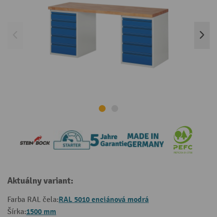
Aktuálny variant:
RAL 5010 enciánová modrá
Farba RAL čela:
1500 mm
Šírka: