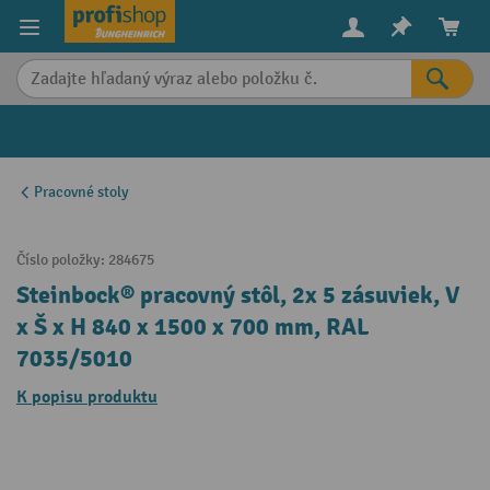
in content
Pracovné stoly
Číslo položky:
284675
Steinbock® pracovný stôl, 2x 5 zásuviek, V
x Š x H 840 x 1500 x 700 mm, RAL
7035/5010
K popisu produktu