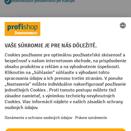
Individuálne poradenstvo pri nákupe
Spôsoby platby
Creditcard (Master)
Creditcard (Visa)
PayPal
Faktúra
Predplatba
Sociálne siete
Facebook
YouTube
LinkedIn
Nastavenia ochrany osobných údajov
All prices excl. VAT plus
shipping costs
and possible delivery charges,
if not stated otherwise.