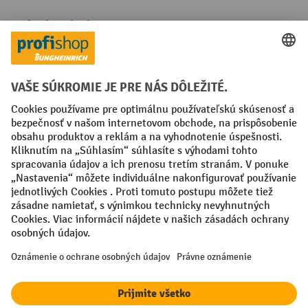
Spôsoby platby
Creditcard (Master)
Creditcard (Visa)
PayPal
Faktúra
Predplatba
Sociálne siete
Facebook
YouTube
LinkedIn
Nastavenia ochrany osobných údajov
All prices excl. VAT plus
shipping costs
and possible delivery charges,
if not stated otherwise.
¹ Zľava platí do vypredania zásob. Zľava sa nevzťahuje na špeciálne