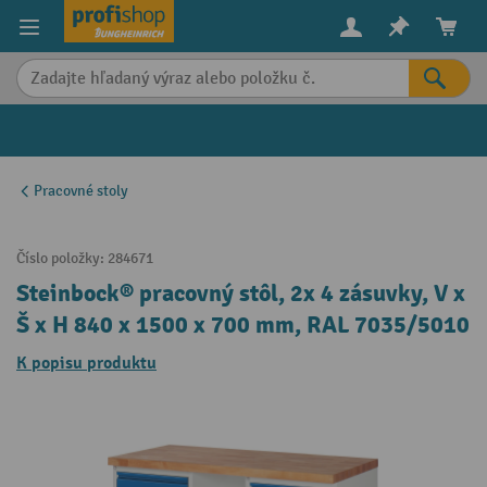
in content
Pracovné stoly
Číslo položky:
284671
Steinbock® pracovný stôl, 2x 4 zásuvky, V x
Š x H 840 x 1500 x 700 mm, RAL 7035/5010
K popisu produktu