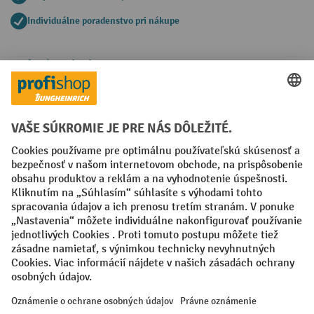
Individuálne poradenstvo pri nákupe
Spôsoby platby
Creditcard (Master)
Creditcard (Visa)
PayPal
Faktúra
Predplatba
Sociálne siete
Facebook
YouTube
LinkedIn
Nastavenia ochrany osobných údajov
All prices excl. VAT plus
shipping costs
and possible delivery charges,