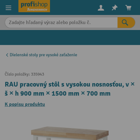
in content
Dielenské stoly pre vysoké zaťaženie
Číslo položky:
335943
RAU pracovný stôl s vysokou nosnosťou, v ×
š × h 900 mm × 1500 mm × 700 mm
K popisu produktu