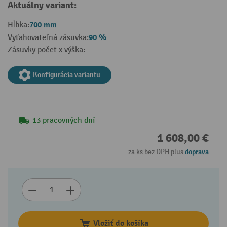
Aktuálny variant:
700 mm
Hĺbka:
90 %
Vyťahovateľná zásuvka:
Zásuvky počet x výška:
Konfigurácia variantu
13 pracovných dní
1 608,00 €
za ks bez DPH plus
doprava
Vložiť do košíka